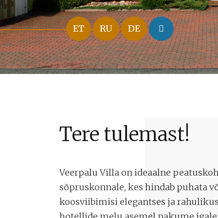
ET
RU
DE
Tere tulemast!
Veerpalu Villa on ideaalne peatuskoh
sõpruskonnale, kes hindab puhata võ
koosviibimisi elegantses ja rahulikus
hotellide melu asemel pakume igale 