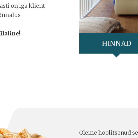
sti on iga klient
võimalus
ülaline!
HINNAD
Oleme hoolitsenud sel