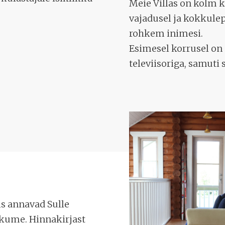
Meie Villas on kolm
vajadusel ja kokkule
rohkem inimesi.
Esimesel korrusel on
televiisoriga, samuti 
mis annavad Sulle
akume. Hinnakirjast