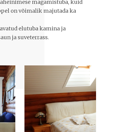
 kaheinimese magamistuba, kuid
ppel on võimalik majutada ka
 avatud elutuba kamina ja
saun ja suveterrass.