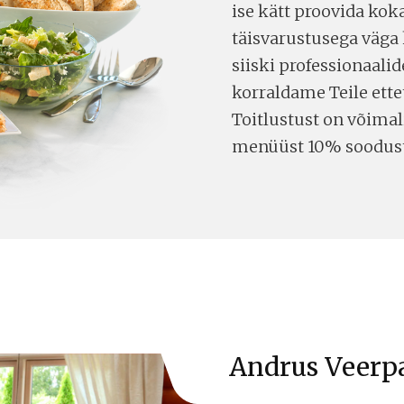
ise kätt proovida kok
täisvarustusega väga k
siiski professionaali
korraldame Teile ette
Toitlustust on võimal
menüüst 10% soodust
Andrus Veerpa