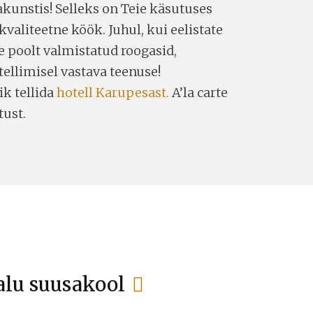
akunstis! Selleks on Teie käsutuses
valiteetne köök. Juhul, kui eelistate
de poolt valmistatud roogasid,
tellimisel vastava teenuse!
ik tellida
hotell Karupesast.
A’la carte
ust.
lu suusakool