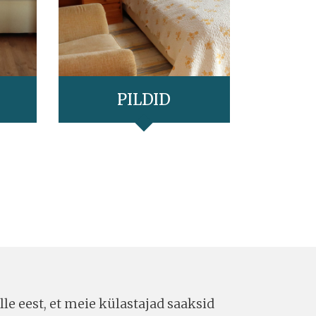
PILDID
le eest, et meie külastajad saaksid