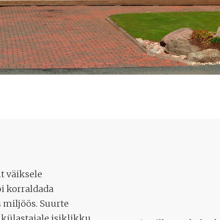
t väiksele
i korraldada
 miljöös. Suurte
külastajale isiklikku